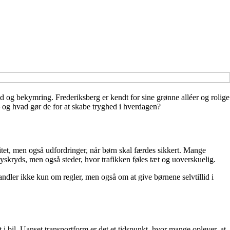
 og bekymring. Frederiksberg er kendt for sine grønne alléer og rolige
 – og hvad gør de for at skabe tryghed i hverdagen?
vitet, men også udfordringer, når børn skal færdes sikkert. Mange
lyskryds, men også steder, hvor trafikken føles tæt og uoverskuelig.
ndler ikke kun om regler, men også om at give børnene selvtillid i
i bil. Uanset transportform er det et tidspunkt, hvor mange oplever, at