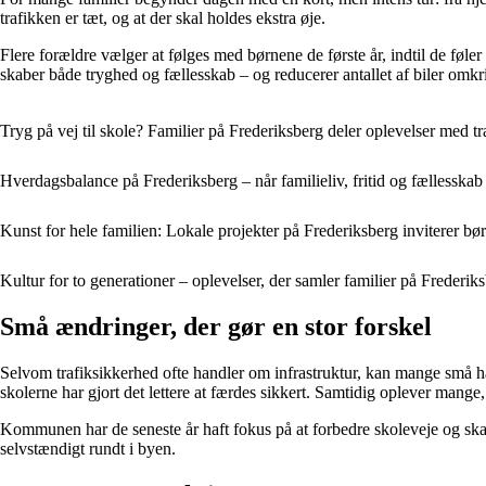
trafikken er tæt, og at der skal holdes ekstra øje.
Flere forældre vælger at følges med børnene de første år, indtil de føler
skaber både tryghed og fællesskab – og reducerer antallet af biler omkr
Tryg på vej til skole? Familier på Frederiksberg deler oplevelser med t
Hverdagsbalance på Frederiksberg – når familieliv, fritid og fællesskab
Kunst for hele familien: Lokale projekter på Frederiksberg inviterer b
Kultur for to generationer – oplevelser, der samler familier på Frederik
Små ændringer, der gør en stor forskel
Selvom trafiksikkerhed ofte handler om infrastruktur, kan mange små h
skolerne har gjort det lettere at færdes sikkert. Samtidig oplever mange,
Kommunen har de seneste år haft fokus på at forbedre skoleveje og ska
selvstændigt rundt i byen.