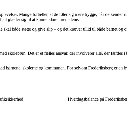
levelser. Mange fortæller, at de føler sig mere trygge, når de kender 
 alt glæder sig til at kunne klare turen alene.
kal både støtte og give slip – og det kræver tillid til både barnet og 
ed skolebørn. Det er et fælles ansvar, der involverer alle, der færdes i 
e med børnene, skolerne og kommunen. For selvom Frederiksberg er en b
rafiksikkerhed
Hverdagsbalance på Frederiksberg 