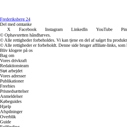
Frederiksberg 24
Del med omtanke
X
Facebook
Instagram
LinkedIn
YouTube
Pin
© Ophavsretten håndhæves.
© Alle rettigheder forbeholdes. Vi kan tjene en del af salget fra produk
© Alle rettigheder er forbeholdt. Denne side bruger affiliate-links, som
Bliv klogere på os
Bag om
Vores drivkraft
Redaktionsteam
Støt arbejdet
Vores adresser
Publikationer
Freebies
Prisnedsættelser
Anmeldelser
Købeguides
Hjælp
Afspilninger
Overblik
Guide
Fejlfinding