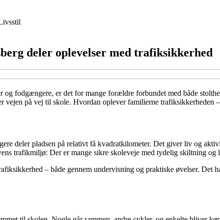
Livsstil
sberg deler oplevelser med trafiksikkerhed
r og fodgængere, er det for mange forældre forbundet med både stolthed
ser vejen på vej til skole. Hvordan oplever familierne trafiksikkerheden
ere deler pladsen på relativt få kvadratkilometer. Det giver liv og akti
ens trafikmiljø: Der er mange sikre skoleveje med tydelig skiltning og 
trafiksikkerhed – både gennem undervisning og praktiske øvelser. Det ha
met til skolen. Nogle går sammen, andre cykler, og enkelte bliver kørt 