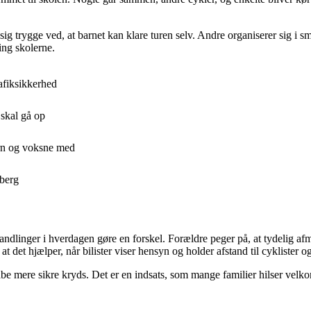
 sig trygge ved, at barnet kan klare turen selv. Andre organiserer sig i 
ing skolerne.
rafiksikkerhed
 skal gå op
ørn og voksne med
sberg
andlinger i hverdagen gøre en forskel. Forældre peger på, at tydelig a
 at det hjælper, når bilister viser hensyn og holder afstand til cyklister
be mere sikre kryds. Det er en indsats, som mange familier hilser velk