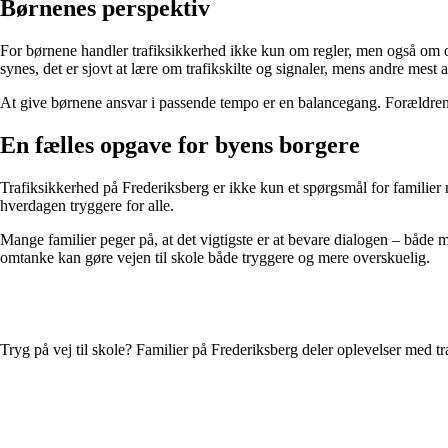
Børnenes perspektiv
For børnene handler trafiksikkerhed ikke kun om regler, men også om op
synes, det er sjovt at lære om trafikskilte og signaler, mens andre mest af
At give børnene ansvar i passende tempo er en balancegang. Forældrene s
En fælles opgave for byens borgere
Trafiksikkerhed på Frederiksberg er ikke kun et spørgsmål for familier m
hverdagen tryggere for alle.
Mange familier peger på, at det vigtigste er at bevare dialogen – båd
omtanke kan gøre vejen til skole både tryggere og mere overskuelig.
Tryg på vej til skole? Familier på Frederiksberg deler oplevelser med t