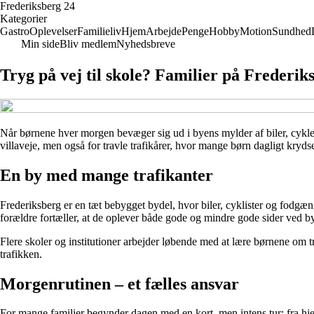
Frederiksberg 24
Kategorier
Gastro
Oplevelser
Familieliv
Hjem
Arbejde
Penge
Hobby
Motion
Sundhed
Min side
Bliv medlem
Nyhedsbreve
Tryg på vej til skole? Familier på Frederik
Når børnene hver morgen bevæger sig ud i byens mylder af biler, cykle
villaveje, men også for travle trafikårer, hvor mange børn dagligt kryd
En by med mange trafikanter
Frederiksberg er en tæt bebygget bydel, hvor biler, cyklister og fodgæng
forældre fortæller, at de oplever både gode og mindre gode sider ved by
Flere skoler og institutioner arbejder løbende med at lære børnene om 
trafikken.
Morgenrutinen – et fælles ansvar
For mange familier begynder dagen med en kort, men intens tur: fra hjem