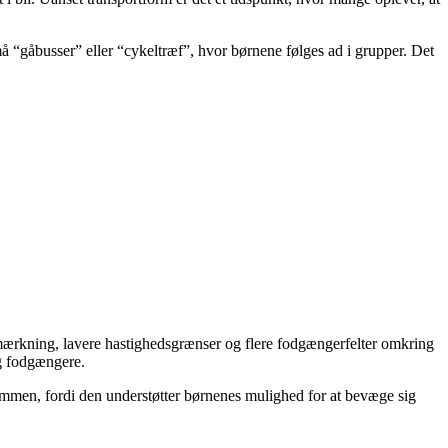
små “gåbusser” eller “cykeltræf”, hvor børnene følges ad i grupper. Det
fmærkning, lavere hastighedsgrænser og flere fodgængerfelter omkring
 og fodgængere.
ommen, fordi den understøtter børnenes mulighed for at bevæge sig